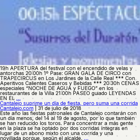
19h APERTURA del festival con el encendido de velas y
antorchas 20:00h 1º Pase: GRAN GALA DE CIRCO con
TRAPECIRCUS en Los Jardines de la Calle Real *** Con
Aperitivos Calientes Caseros y Bebidas *** 20:30h CENAS
especiales “NOCHE DE AGUA y FUEGO” en los
restaurantes de la Villa 21:00h PASEO guiado LEYENDAS
III
EN EL
…
FESTIVAL
Cantalejo suprime un día de fiesta, pero suma una corrida
«Noche
Cantalejo.com
|
31 de julio de 2018
de
Este año las fiestas patronales de Cantalejo contarán con
Agua
un día menos, del 14 al 19 de agosto, por lo que también
y
se han reducido los toros. Para concentrar a más gente
fuego»
en la plaza se ha optado por dos corridas íntegras en
Sábado
lugar de un abono mixto con una corrida y una
4/8
Cantalejo
novillada porque, según el alcalde,
…