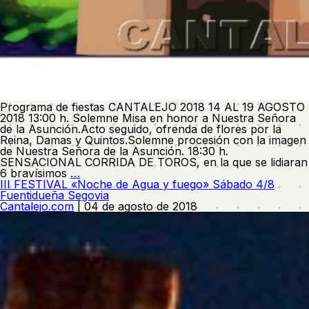
Programa de fiestas CANTALEJO 2018 14 AL 19 AGOSTO
2018 13:00 h. Solemne Misa en honor a Nuestra Señora
de la Asunción.Acto seguido, ofrenda de flores por la
Reina, Damas y Quintos.Solemne procesión con la imagen
de Nuestra Señora de la Asunción. 18:30 h.
SENSACIONAL CORRIDA DE TOROS, en la que se lidiaran
Programa
6 bravísimos
…
de
III FESTIVAL «Noche de Agua y fuego» Sábado 4/8
Fiestas
Fuentidueña Segovia
Cantalejo
Cantalejo.com
|
04 de agosto de 2018
2018