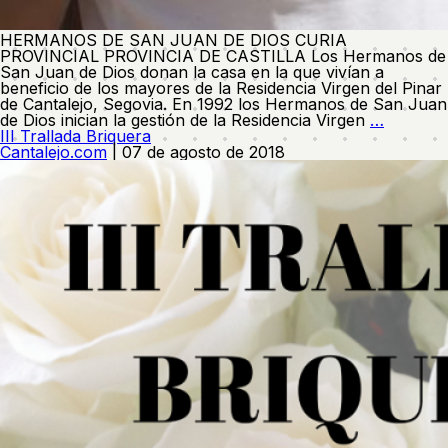
HERMANOS DE SAN JUAN DE DIOS CURIA
PROVINCIAL PROVINCIA DE CASTILLA Los Hermanos de
San Juan de Dios donan la casa en la que vivían a
beneficio de los mayores de la Residencia Virgen del Pinar
de Cantalejo, Segovia. En 1992 los Hermanos de San Juan
Donació
de Dios inician la gestión de la Residencia Virgen
…
de
III Trallada Briquera
Herman
Cantalejo.com
|
07 de agosto de 2018
San
Juan
de
Dios
a
la
Residenc
Virgen
del
Pinar.
Los
Herman
San
Juan
de
Dios
donan
la