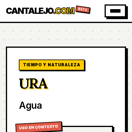
CANTALEJO
.COM
BETA
TIEMPO Y NATURALEZA
URA
Agua
USO EN CONTEXTO