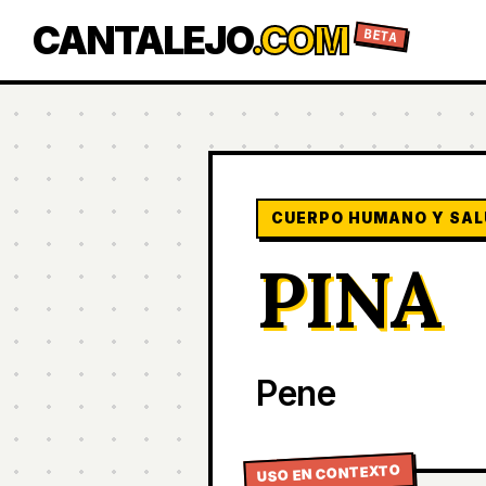
CANTALEJO
.COM
BETA
CUERPO HUMANO Y SAL
PINA
Pene
USO EN CONTEXTO