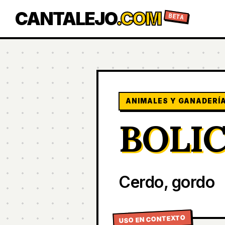
CANTALEJO
.COM
BETA
ANIMALES Y GANADERÍ
BOLI
Cerdo, gordo
USO EN CONTEXTO