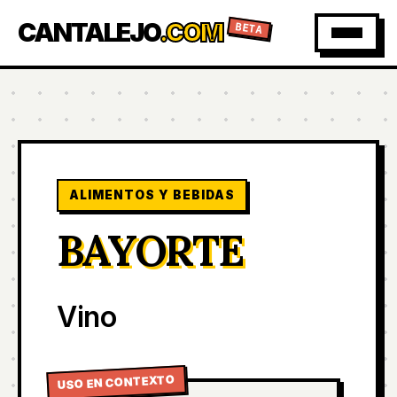
CANTALEJO
.COM
BETA
ALIMENTOS Y BEBIDAS
BAYORTE
Vino
USO EN CONTEXTO