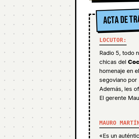
ACTA DE TR
LOCUTOR:
Radio 5, todo n
chicas del
Coc
homenaje en e
segoviano por 
Además, les of
El gerente Maur
MAURO MARTÍ
«Es un auténtic