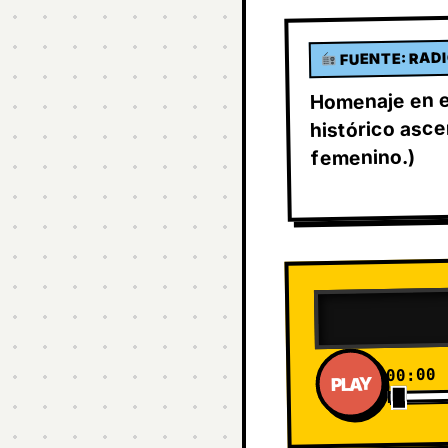
FUENTE: RADI
Homenaje en el
histórico asce
femenino.)
PAUS
00:00
PLAY