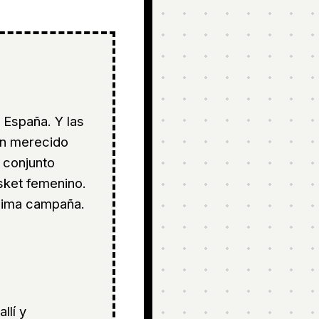
 España. Y las
un merecido
l conjunto
sket femenino.
xima campaña.
llí y